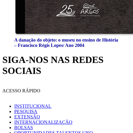
A danação do objeto: o museu no ensino de História
– Francisco Régis Lopes/ Ano 2004
SIGA-NOS NAS REDES
SOCIAIS
ACESSO RÁPIDO
INSTITUCIONAL
PESQUISA
EXTENSÃO
INTERNACIONALIZAÇÃO
BOLSAS
OPORTUNIDADES TALENTOS UNO