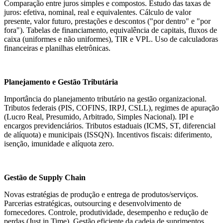
Comparação entre juros simples e compostos. Estudo das taxas de
juros: efetiva, nominal, real e equivalentes. Cálculo de valor
presente, valor futuro, prestações e descontos ("por dentro" e "por
fora"). Tabelas de financiamento, equivalência de capitais, fluxos de
caixa (uniformes e não uniformes), TIR e VPL. Uso de calculadoras
financeiras e planilhas eletrônicas.
Planejamento e Gestão Tributária
Importância do planejamento tributário na gestão organizacional.
Tributos federais (PIS, COFINS, IRPJ, CSLL), regimes de apuração
(Lucro Real, Presumido, Arbitrado, Simples Nacional). IPI e
encargos previdenciários. Tributos estaduais (ICMS, ST, diferencial
de alíquota) e municipais (ISSQN). Incentivos fiscais: diferimento,
isenção, imunidade e alíquota zero.
Gestão de Supply Chain
Novas estratégias de produção e entrega de produtos/serviços.
Parcerias estratégicas, outsourcing e desenvolvimento de
fornecedores. Controle, produtividade, desempenho e redução de
perdas (Just in Time). Gestão eficiente da cadeia de suprimentos.