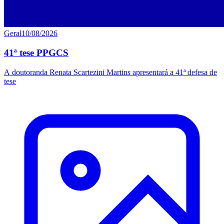
Geral
10/08/2026
41ª tese PPGCS
A doutoranda Renata Scartezini Martins apresentará a 41ª defesa de
tese