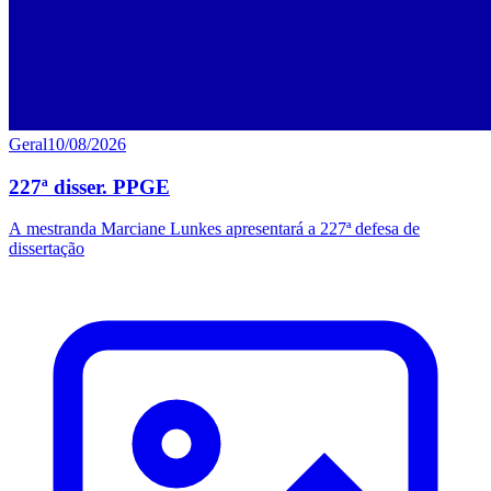
Geral
10/08/2026
227ª disser. PPGE
A mestranda Marciane Lunkes apresentará a 227ª defesa de
dissertação