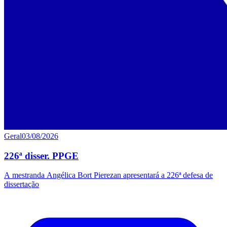
Geral
03/08/2026
226ª disser. PPGE
A mestranda Angélica Bort Pierezan apresentará a 226ª defesa de
dissertação