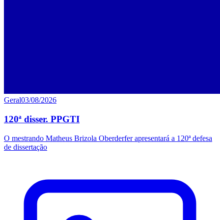
Geral
03/08/2026
120ª disser. PPGTI
O mestrando Matheus Brizola Oberderfer apresentará a 120ª defesa
de dissertação