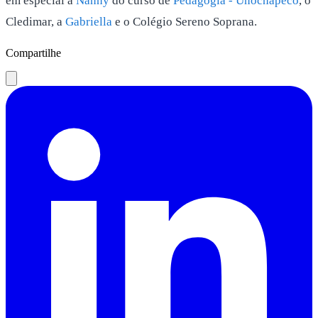
em especial a
Nanny
do curso de
Pedagogia - Unochapecó
, o
Cledimar, a
Gabriella
e o Colégio Sereno Soprana.
Compartilhe