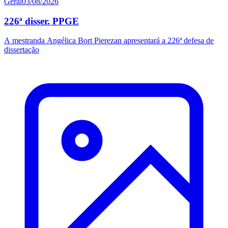
Geral
03/08/2026
226ª disser. PPGE
A mestranda Angélica Bort Pierezan apresentará a 226ª defesa de
dissertação