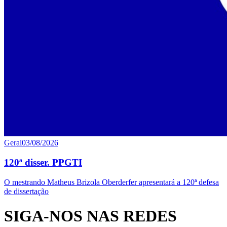
Geral
03/08/2026
120ª disser. PPGTI
O mestrando Matheus Brizola Oberderfer apresentará a 120ª defesa
de dissertação
SIGA-NOS NAS REDES