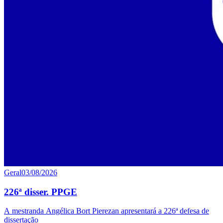
Geral
03/08/2026
226ª disser. PPGE
A mestranda Angélica Bort Pierezan apresentará a 226ª defesa de
dissertação