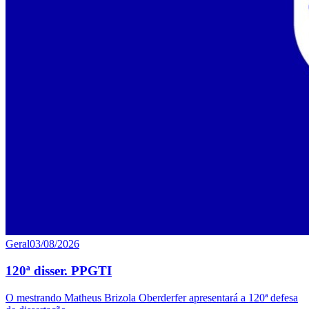
Geral
03/08/2026
120ª disser. PPGTI
O mestrando Matheus Brizola Oberderfer apresentará a 120ª defesa