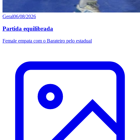
Geral
06/08/2026
Partida equilibrada
Female empata com o Barateiro pelo estadual