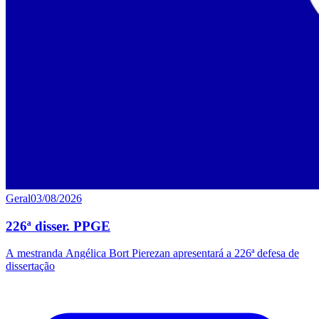
Geral
03/08/2026
226ª disser. PPGE
A mestranda Angélica Bort Pierezan apresentará a 226ª defesa de
dissertação