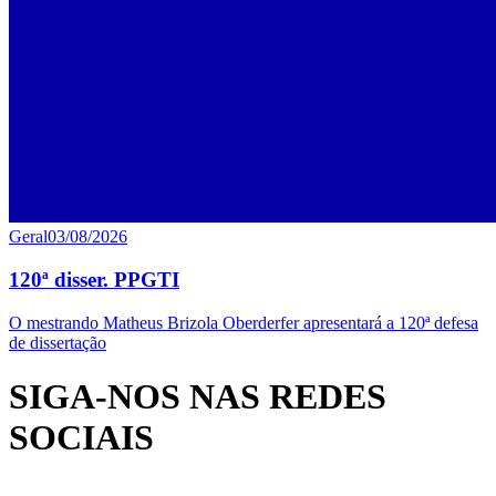
Geral
03/08/2026
120ª disser. PPGTI
O mestrando Matheus Brizola Oberderfer apresentará a 120ª defesa
de dissertação
SIGA-NOS NAS REDES
SOCIAIS