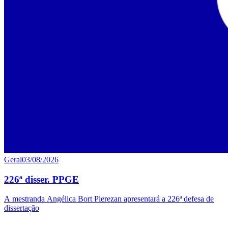
Geral
03/08/2026
226ª disser. PPGE
A mestranda Angélica Bort Pierezan apresentará a 226ª defesa de
dissertação