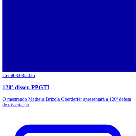
Geral
03/08/2026
120ª disser. PPGTI
O mestrando Matheus Brizola Oberderfer apresentará a 120ª defesa
de dissertação