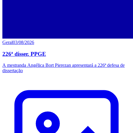
Geral
03/08/2026
226ª disser. PPGE
A mestranda Angélica Bort Pierezan apresentará a 226ª defesa de
dissertação