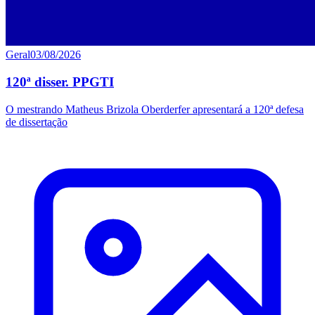
Geral
03/08/2026
120ª disser. PPGTI
O mestrando Matheus Brizola Oberderfer apresentará a 120ª defesa
de dissertação