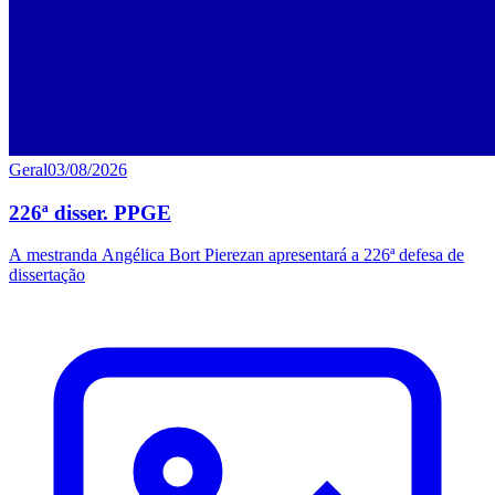
Geral
03/08/2026
226ª disser. PPGE
A mestranda Angélica Bort Pierezan apresentará a 226ª defesa de
dissertação