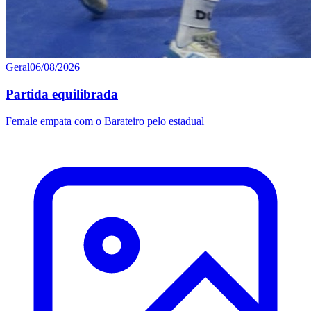
Geral
06/08/2026
Partida equilibrada
Female empata com o Barateiro pelo estadual