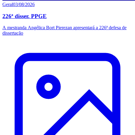
Geral
03/08/2026
226ª disser. PPGE
A mestranda Angélica Bort Pierezan apresentará a 226ª defesa de
dissertação