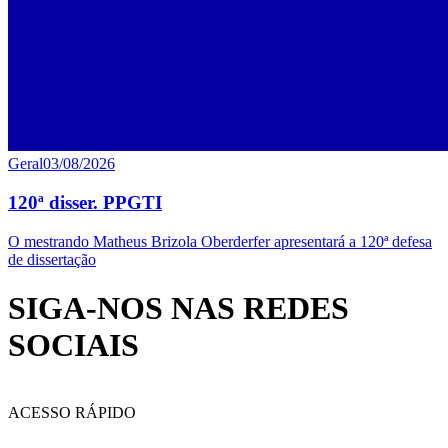
Geral
03/08/2026
120ª disser. PPGTI
O mestrando Matheus Brizola Oberderfer apresentará a 120ª defesa
de dissertação
SIGA-NOS NAS REDES
SOCIAIS
ACESSO RÁPIDO