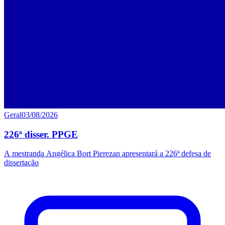
Geral
03/08/2026
226ª disser. PPGE
A mestranda Angélica Bort Pierezan apresentará a 226ª defesa de
dissertação