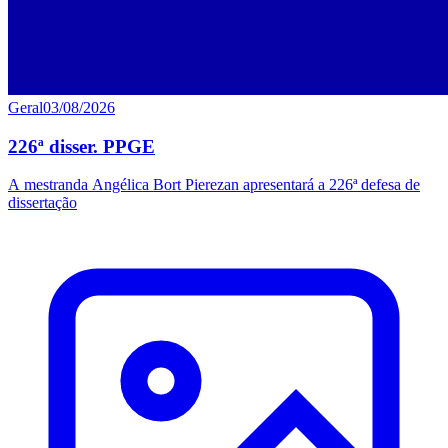
Geral
03/08/2026
226ª disser. PPGE
A mestranda Angélica Bort Pierezan apresentará a 226ª defesa de
dissertação