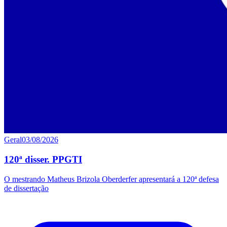
Geral
03/08/2026
120ª disser. PPGTI
O mestrando Matheus Brizola Oberderfer apresentará a 120ª defesa
de dissertação