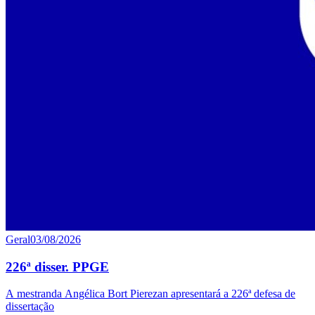
Geral
03/08/2026
226ª disser. PPGE
A mestranda Angélica Bort Pierezan apresentará a 226ª defesa de
dissertação