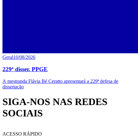
Geral
10/08/2026
229ª disser. PPGE
A mestranda Flávia Bé Ceratto apresentará a 229ª defesa de
dissertação
SIGA-NOS NAS REDES
SOCIAIS
ACESSO RÁPIDO