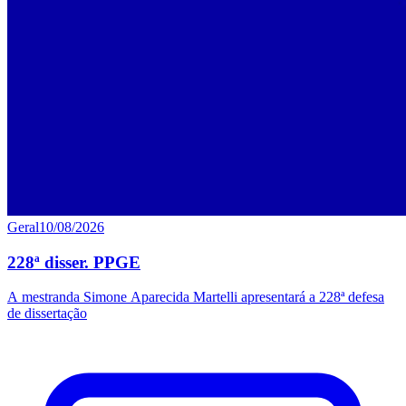
Geral
10/08/2026
228ª disser. PPGE
A mestranda Simone Aparecida Martelli apresentará a 228ª defesa
de dissertação