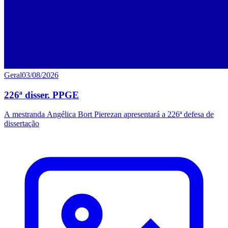
Geral
03/08/2026
226ª disser. PPGE
A mestranda Angélica Bort Pierezan apresentará a 226ª defesa de
dissertação