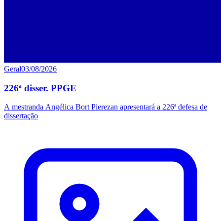
Geral
03/08/2026
226ª disser. PPGE
A mestranda Angélica Bort Pierezan apresentará a 226ª defesa de
dissertação