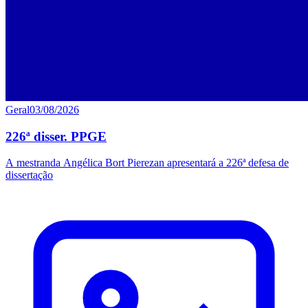
Geral
03/08/2026
226ª disser. PPGE
A mestranda Angélica Bort Pierezan apresentará a 226ª defesa de
dissertação