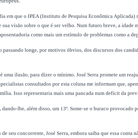
europeus.
ia em que o IPEA (Instituto de Pesquisa Econômica Aplicada) 
 sua visão sobre o que é ser velho. Num futuro breve, a idade 
a aposentadoria como mais um estímulo de problemas como a dep
passando longe, por motivos óbvios, dos discursos dos candida
al é uma ilusão, para dizer o mínimo. José Serra promete um re
especialistas consultados por esta coluna me informam que, ape
mília. Isso representaria mais uma pancada num deficit da prev
, dando-lhe, além disso, um 13º. Some-se o buraco provocado p
 de seu concorrente, José Serra, embora saiba que essa conta nã