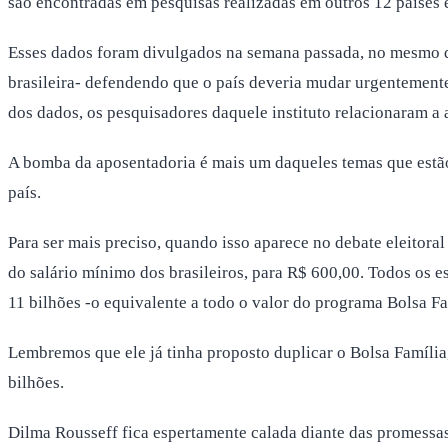
são encontradas em pesquisas realizadas em outros 12 países 
Esses dados foram divulgados na semana passada, no mesmo d
brasileira- defendendo que o país deveria mudar urgentemente
dos dados, os pesquisadores daquele instituto relacionaram 
A bomba da aposentadoria é mais um daqueles temas que estão 
país.
Para ser mais preciso, quando isso aparece no debate eleitor
do salário mínimo dos brasileiros, para R$ 600,00. Todos os 
11 bilhões -o equivalente a todo o valor do programa Bolsa Fa
Lembremos que ele já tinha proposto duplicar o Bolsa Família
bilhões.
Dilma Rousseff fica espertamente calada diante das promessas