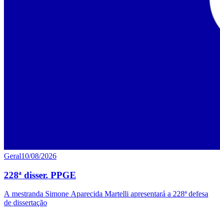
Geral
10/08/2026
228ª disser. PPGE
A mestranda Simone Aparecida Martelli apresentará a 228ª defesa
de dissertação