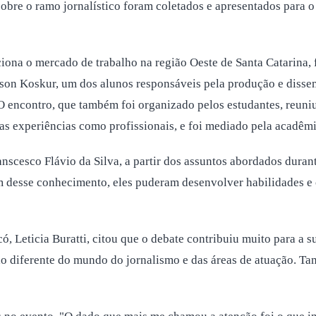
re o ramo jornalístico foram coletados e apresentados para o pú
ona o mercado de trabalho na região Oeste de Santa Catarina, f
nson Koskur, um dos alunos responsáveis pela produção e dissem
 encontro, que também foi organizado pelos estudantes, reuniu
as experiências como profissionais, e foi mediado pela acadêmi
anscesco Flávio da Silva, a partir dos assuntos abordados dura
ém desse conhecimento, eles puderam desenvolver habilidades e 
 Leticia Buratti, citou que o debate contribuiu muito para a s
são diferente do mundo do jornalismo e das áreas de atuação. T