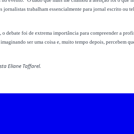
s no evento. "O dado que mais me chamou a atenção foi o que i
 jornalistas trabalham essencialmente para jornal escrito ou t
 o debate foi de extrema importância para compreender a profi
 imaginando ser uma coisa e, muito tempo depois, percebem que
ta Eliane Taffarel.