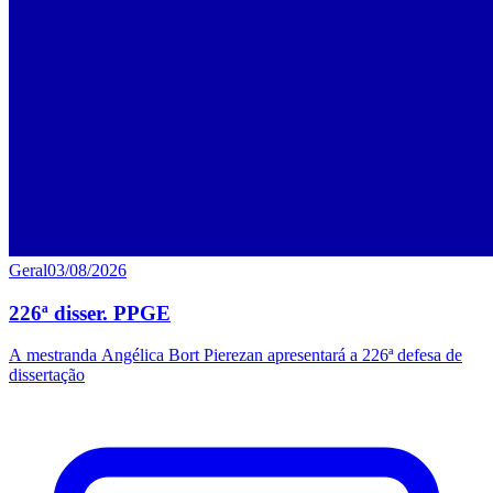
Geral
03/08/2026
226ª disser. PPGE
A mestranda Angélica Bort Pierezan apresentará a 226ª defesa de
dissertação