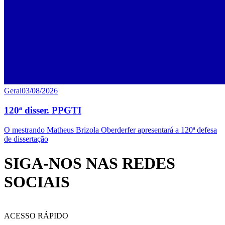
Geral
03/08/2026
120ª disser. PPGTI
O mestrando Matheus Brizola Oberderfer apresentará a 120ª defesa
de dissertação
SIGA-NOS NAS REDES
SOCIAIS
ACESSO RÁPIDO