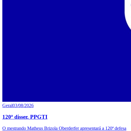
Geral
03/08/2026
120ª disser. PPGTI
O mestrando Matheus Brizola Oberderfer apresentará a 120ª defesa