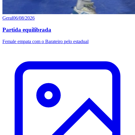
Geral
06/08/2026
Partida equilibrada
Female empata com o Barateiro pelo estadual