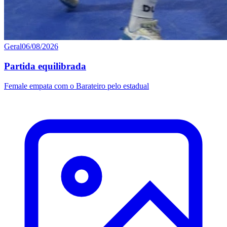
Geral
06/08/2026
Partida equilibrada
Female empata com o Barateiro pelo estadual