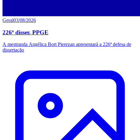
Geral
03/08/2026
226ª disser. PPGE
A mestranda Angélica Bort Pierezan apresentará a 226ª defesa de
dissertação