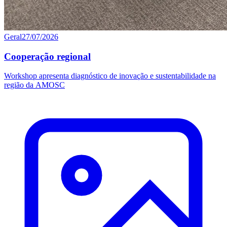
Geral
27/07/2026
Cooperação regional
Workshop apresenta diagnóstico de inovação e sustentabilidade na
região da AMOSC