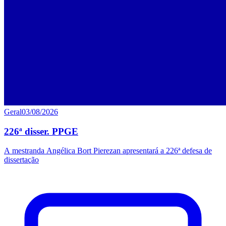
Geral
03/08/2026
226ª disser. PPGE
A mestranda Angélica Bort Pierezan apresentará a 226ª defesa de
dissertação