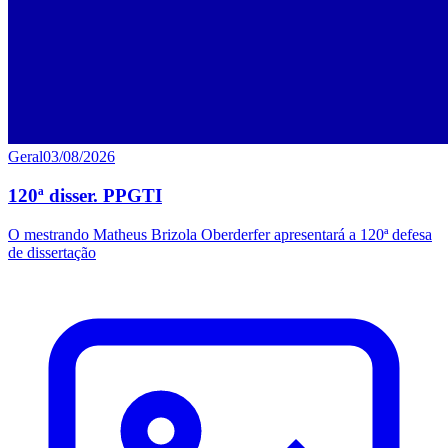
Geral
03/08/2026
120ª disser. PPGTI
O mestrando Matheus Brizola Oberderfer apresentará a 120ª defesa
de dissertação