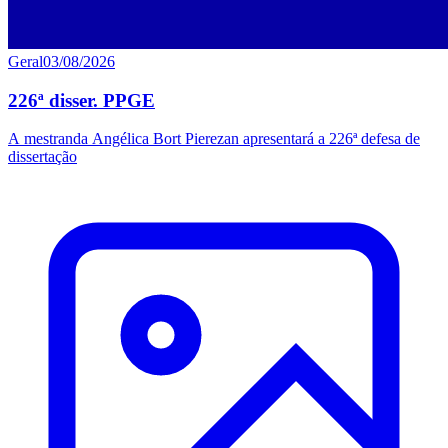
Geral
03/08/2026
226ª disser. PPGE
A mestranda Angélica Bort Pierezan apresentará a 226ª defesa de
dissertação