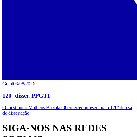
Geral
03/08/2026
120ª disser. PPGTI
O mestrando Matheus Brizola Oberderfer apresentará a 120ª defesa
de dissertação
SIGA-NOS NAS REDES