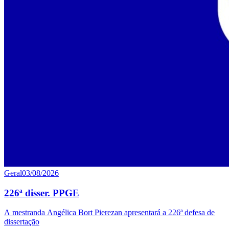
Geral
03/08/2026
226ª disser. PPGE
A mestranda Angélica Bort Pierezan apresentará a 226ª defesa de
dissertação