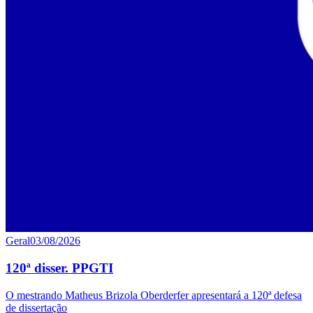
Geral
03/08/2026
120ª disser. PPGTI
O mestrando Matheus Brizola Oberderfer apresentará a 120ª defesa
de dissertação