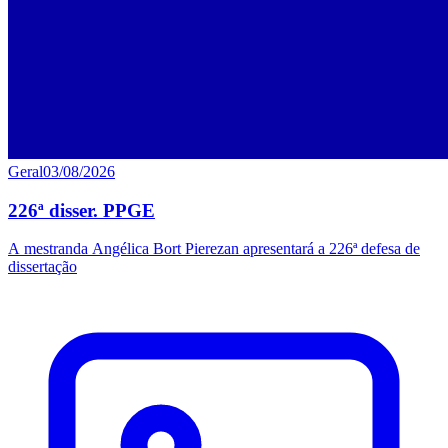
Geral
03/08/2026
226ª disser. PPGE
A mestranda Angélica Bort Pierezan apresentará a 226ª defesa de
dissertação