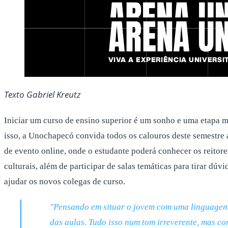
Texto Gabriel Kreutz
Iniciar um curso de ensino superior é um sonho e uma etapa m
isso, a Unochapecó convida todos os calouros deste semestre a
de evento online, onde o estudante poderá conhecer os reitores
culturais, além de participar de salas temáticas para tirar dúvi
ajudar os novos colegas de curso.
"Pensando em situar o jovem com uma linguagem ac
das aulas. Tudo isso num tom irreverente, mas co