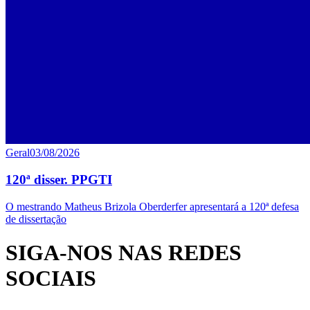
Geral
03/08/2026
120ª disser. PPGTI
O mestrando Matheus Brizola Oberderfer apresentará a 120ª defesa
de dissertação
SIGA-NOS NAS REDES
SOCIAIS