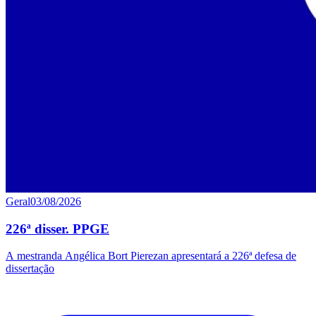
Geral
03/08/2026
226ª disser. PPGE
A mestranda Angélica Bort Pierezan apresentará a 226ª defesa de
dissertação