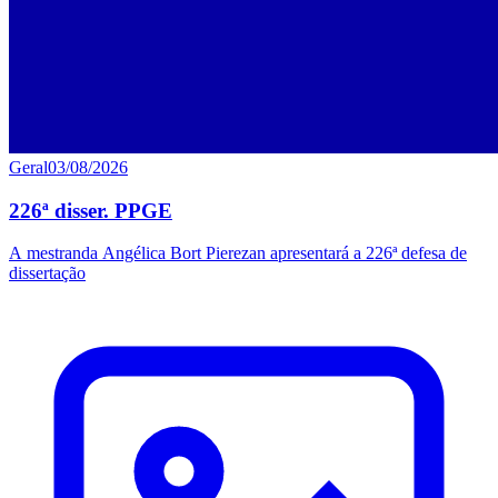
Geral
03/08/2026
226ª disser. PPGE
A mestranda Angélica Bort Pierezan apresentará a 226ª defesa de
dissertação