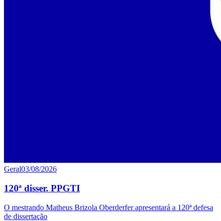
Geral
03/08/2026
120ª disser. PPGTI
O mestrando Matheus Brizola Oberderfer apresentará a 120ª defesa
de dissertação