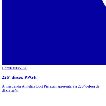
Geral
03/08/2026
226ª disser. PPGE
A mestranda Angélica Bort Pierezan apresentará a 226ª defesa de
dissertação