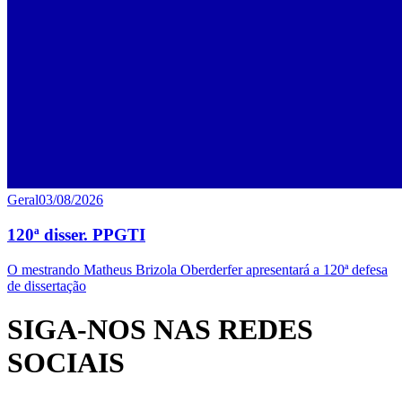
Geral
03/08/2026
120ª disser. PPGTI
O mestrando Matheus Brizola Oberderfer apresentará a 120ª defesa
de dissertação
SIGA-NOS NAS REDES
SOCIAIS