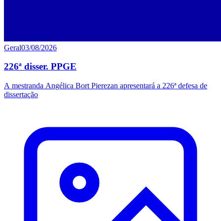
Geral
03/08/2026
226ª disser. PPGE
A mestranda Angélica Bort Pierezan apresentará a 226ª defesa de
dissertação