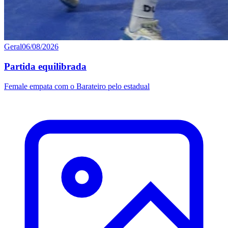
Geral
06/08/2026
Partida equilibrada
Female empata com o Barateiro pelo estadual