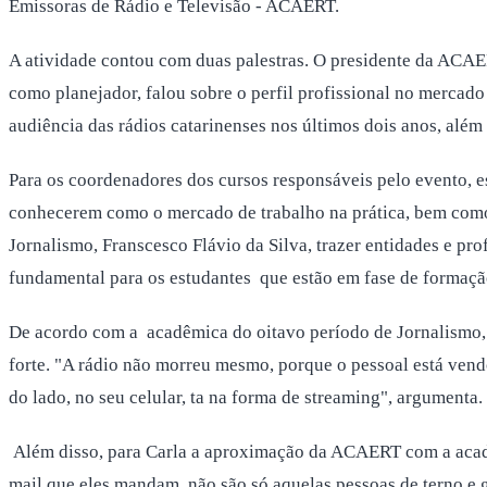
Emissoras de Rádio e Televisão - ACAERT.
A atividade contou com duas palestras. O presidente da ACAERT
como planejador, falou sobre o perfil profissional no merca
audiência das rádios catarinenses nos últimos dois anos, alé
Para os coordenadores dos cursos responsáveis pelo evento, 
conhecerem como o mercado de trabalho na prática, bem como
Jornalismo, Franscesco Flávio da Silva, trazer entidades e pr
fundamental para os estudantes que estão em fase de formaçã
De acordo com a acadêmica do oitavo período de Jornalismo, C
forte. "A rádio não morreu mesmo, porque o pessoal está vendo 
do lado, no seu celular, ta na forma de streaming", argumenta.
Além disso, para Carla a aproximação da ACAERT com a academ
mail que eles mandam, não são só aquelas pessoas de terno e 