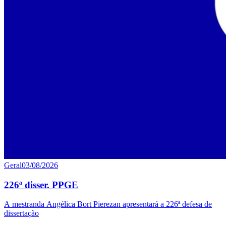
Geral
03/08/2026
226ª disser. PPGE
A mestranda Angélica Bort Pierezan apresentará a 226ª defesa de
dissertação