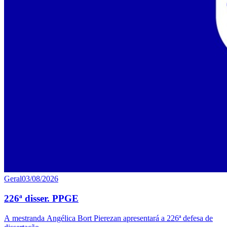
Geral
03/08/2026
226ª disser. PPGE
A mestranda Angélica Bort Pierezan apresentará a 226ª defesa de