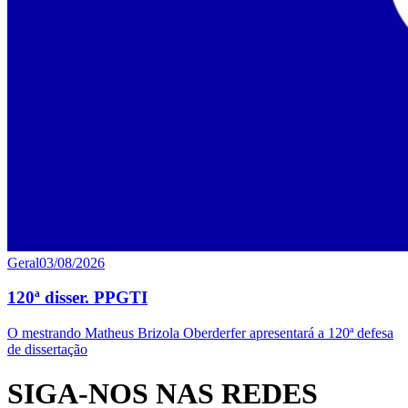
Geral
03/08/2026
120ª disser. PPGTI
O mestrando Matheus Brizola Oberderfer apresentará a 120ª defesa
de dissertação
SIGA-NOS NAS REDES