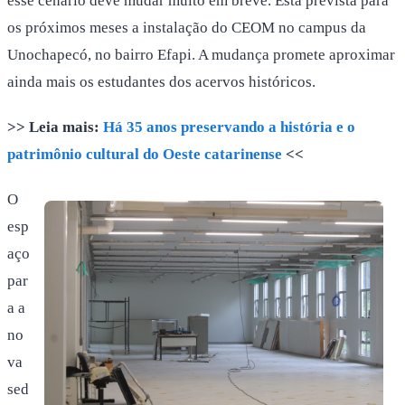
esse cenário deve mudar muito em breve. Está prevista para
os próximos meses a instalação do CEOM no campus da
Unochapecó, no bairro Efapi. A mudança promete aproximar
ainda mais os estudantes dos acervos históricos.
>> Leia mais:
Há 35 anos preservando a história e o
patrimônio cultural do Oeste catarinense
<<
O
esp
aço
par
a a
no
va
sed