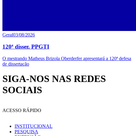
Geral
03/08/2026
120ª disser. PPGTI
O mestrando Matheus Brizola Oberderfer apresentará a 120ª defesa
de dissertação
SIGA-NOS NAS REDES
SOCIAIS
ACESSO RÁPIDO
INSTITUCIONAL
PESQUISA