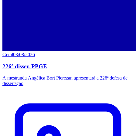
Geral
03/08/2026
226ª disser. PPGE
A mestranda Angélica Bort Pierezan apresentará a 226ª defesa de
dissertação