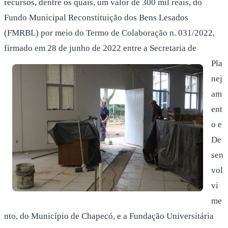
recursos, dentre os quais, um valor de 300 mil reais, do
Fundo Municipal Reconstituição dos Bens Lesados
(FMRBL) por meio do Termo de Colaboração n. 031/2022,
firmado em 28 de junho de 2022 entre a Secretaria de
Pla
nej
am
ent
o e
De
sen
vol
vi
me
nto, do Município de Chapecó, e a Fundação Universitária