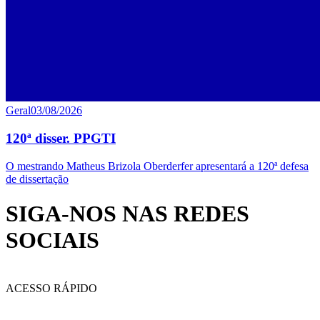
Geral
03/08/2026
120ª disser. PPGTI
O mestrando Matheus Brizola Oberderfer apresentará a 120ª defesa
de dissertação
SIGA-NOS NAS REDES
SOCIAIS
ACESSO RÁPIDO