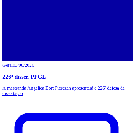
Geral
03/08/2026
226ª disser. PPGE
A mestranda Angélica Bort Pierezan apresentará a 226ª defesa de
dissertação