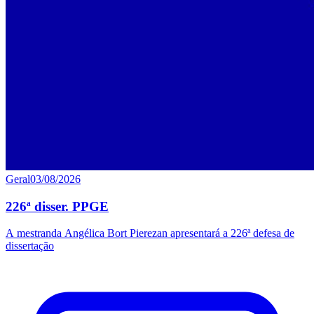
Geral
03/08/2026
226ª disser. PPGE
A mestranda Angélica Bort Pierezan apresentará a 226ª defesa de
dissertação