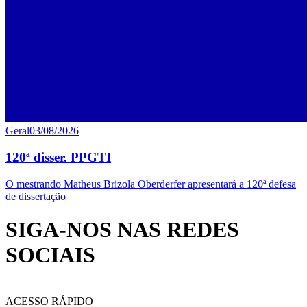
Geral
03/08/2026
120ª disser. PPGTI
O mestrando Matheus Brizola Oberderfer apresentará a 120ª defesa
de dissertação
SIGA-NOS NAS REDES
SOCIAIS
ACESSO RÁPIDO